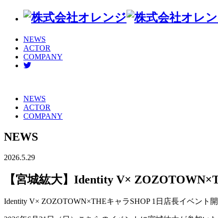
NEWS
ACTOR
COMPANY
NEWS
ACTOR
COMPANY
NEWS
2026.5.29
【宮城紘大】Identity V× ZOZOTO
Identity V× ZOZOTOWN×THEキャラSHOP 1日店長イベン